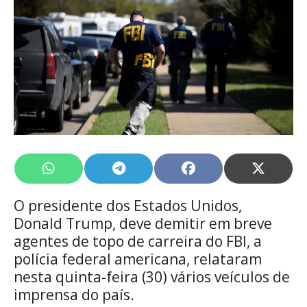
Share
Share
Share
Share
on
on
on
on
WhatsApp
Telegram
Facebook
X
O presidente dos Estados Unidos,
(Twitte
Donald Trump, deve demitir em breve
agentes de topo de carreira do FBI, a
polícia federal americana, relataram
nesta quinta-feira (30) vários veículos de
imprensa do país.