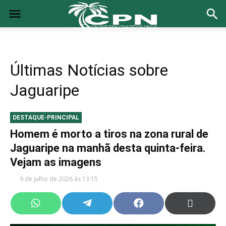
Últimas Notícias sobre
Jaguaripe
DESTAQUE-PRINCIPAL
Homem é morto a tiros na zona rural de
Jaguaripe na manhã desta quinta-feira.
Vejam as imagens
9 de julho de 2026 às 13:15
Share
Share
Share
Share
on
on
on
on
WhatsApp
Telegram
Facebook
X