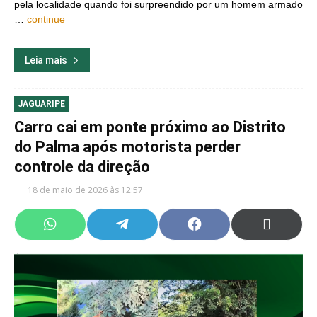
pela localidade quando foi surpreendido por um homem armado
…
continue
Leia mais
JAGUARIPE
Carro cai em ponte próximo ao Distrito
do Palma após motorista perder
controle da direção
18 de maio de 2026 às 12:57
Share
Share
Share
Share
on
on
on
on
WhatsApp
Telegram
Facebook
X
(Twitter)