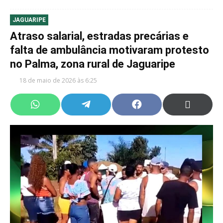
JAGUARIPE
Atraso salarial, estradas precárias e
falta de ambulância motivaram protesto
no Palma, zona rural de Jaguaripe
18 de maio de 2026 às 6:25
Share
Share
Share
Share
on
on
on
on
WhatsApp
Telegram
Facebook
X
(Twitter)