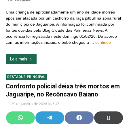
Uma criança de aproximadamente um ano de idade morreu
após ser atacada por um cachorro da raça pitbull na zona rural
do município de Jaguaripe. A informação foi confirmada por
fontes ouvidas pelo Blog Cidade das Palmeiras News. A
ocorrência foi registrada neste domingo 01/02/26. De acordo
com as informações iniciais, o bebê chegou a …
continue
Leia mais
DESTAQUE-PRINCIPAL
Confronto policial deixa três mortos em
Jaguaripe, no Recôncavo Baiano
29 de janeiro de 2026 às 6:47
Share
Share
Share
Share
on
on
on
on
WhatsApp
Telegram
Facebook
X