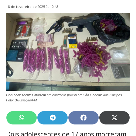
8 de fevereiro de 2025 às 10:48
Dois adolescentes morrem em confronto policial em São Gonçalo dos Campos —
Foto: Divulgação/PM
Share
Share
Share
Share
on
on
on
on
WhatsApp
Telegram
Facebook
X
Dois adolescentes de 17 anos morreram