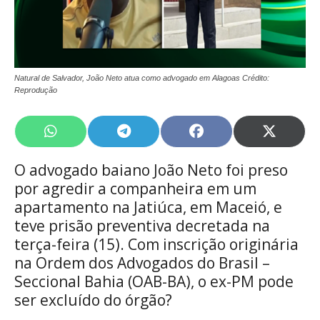
Natural de Salvador, João Neto atua como advogado em Alagoas Crédito:
Reprodução
Share
Share
Share
Share
on
on
on
on
WhatsApp
Telegram
Facebook
X
O advogado baiano João Neto foi preso
(Twitte
por agredir a companheira em um
apartamento na Jatiúca, em Maceió, e
teve prisão preventiva decretada na
terça-feira (15). Com inscrição originária
na Ordem dos Advogados do Brasil –
Seccional Bahia (OAB-BA), o ex-PM pode
ser excluído do órgão?