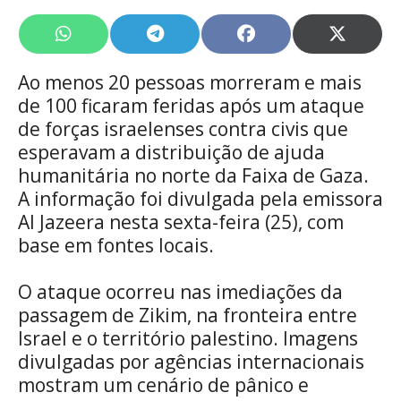
Share
Share
Share
Share
on
on
on
on
WhatsApp
Telegram
Facebook
X
Ao menos 20 pessoas morreram e mais
(Twitte
de 100 ficaram feridas após um ataque
de forças israelenses contra civis que
esperavam a distribuição de ajuda
humanitária no norte da Faixa de Gaza.
A informação foi divulgada pela emissora
Al Jazeera nesta sexta-feira (25), com
base em fontes locais.
O ataque ocorreu nas imediações da
passagem de Zikim, na fronteira entre
Israel e o território palestino. Imagens
divulgadas por agências internacionais
mostram um cenário de pânico e