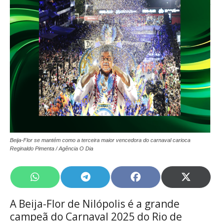
Beija-Flor se mantém como a terceira maior vencedora do carnaval carioca
Reginaldo Pimenta / Agência O Dia
Share
Share
Share
Share
on
on
on
on
WhatsApp
Telegram
Facebook
X
A Beija-Flor de Nilópolis é a grande
(Twitte
campeã do Carnaval 2025 do Rio de