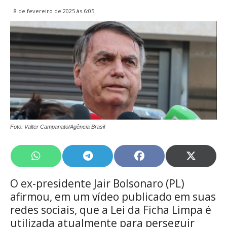
8 de fevereiro de 2025 às 6:05
Foto: Valter Campanato/Agência Brasil
Share
Share
Share
Share
on
on
on
on
WhatsApp
Telegram
Facebook
X
O ex-presidente Jair Bolsonaro (PL)
(Twitte
afirmou, em um vídeo publicado em suas
redes sociais, que a Lei da Ficha Limpa é
utilizada atualmente para perseguir