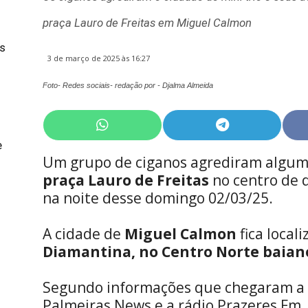
praça Lauro de Freitas em Miguel Calmon
s
3 de março de 2025 às 16:27
Foto- Redes sociais- redação por - Djalma Almeida
Share
Share
on
on
e
WhatsApp
Telegram
Um grupo de ciganos agrediram algum
praça Lauro de Freitas
no centro de 
na noite desse domingo 02/03/25.
A cidade de
Miguel Calmon
fica local
Diamantina, no Centro Norte baian
Segundo informações que chegaram a 
Palmeiras News e a rádio Prazeres Fm