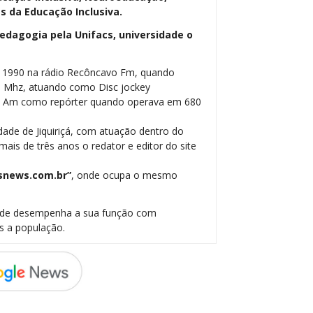
 da Educação Inclusiva.
dagogia pela Unifacs, universidade o
m 1990 na rádio Recôncavo Fm, quando
5 Mhz, atuando como Disc jockey
be Am como repórter quando operava em 680
dade de Jiquiriçá, com atuação dentro do
ais de três anos o redator e editor do site
snews.com.br”
, onde ocupa o mesmo
onde desempenha a sua função com
s a população.