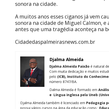
sonora na cidade.
A muitos anos esses ciganos já vem c
sonora na cidade de Miguel Calmon, e 
antes que uma tragédia aconteça na b
Cidadedaspalmeirasnews.com.br
Djalma Almeida
Djalma Almeida Paixão
é natural de
Com muita dedicação e muitos estud
pelo
(ICB), Instituto do Conhecime
número 8747/BA.
Dalma Almeida é formado em
Análi
e Língua inglesa pela
Uneb (Univ
Djalma Almeida também é licenciado em
Pedagogia
p
possui vários cursos na área da educação como :
Educa