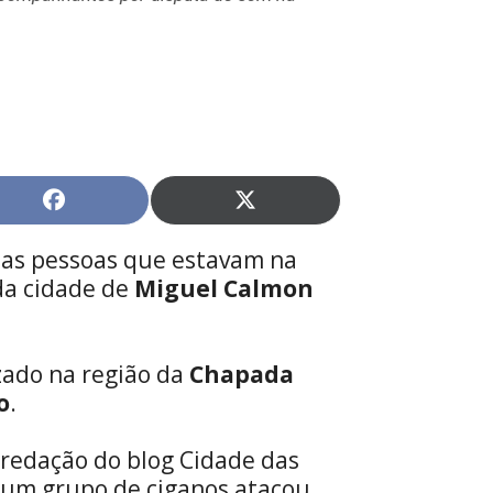
Share
Share
on
on
Facebook
X
as pessoas que estavam na
(Twitter)
da cidade de
Miguel Calmon
izado na região da
Chapada
o
.
redação do blog Cidade das
, um grupo de ciganos atacou