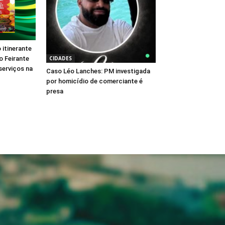
 itinerante
 Feirante
CIDADES
serviços na
Caso Léo Lanches: PM investigada
por homicídio de comerciante é
presa