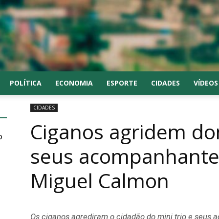
POLÍTICA
ECONOMIA
ESPORTE
CIDADES
VÍDEOS
CIDADES
Ciganos agridem don
o
seus acompanhantes
Miguel Calmon
Os ciganos agrediram o cidadão do mini trio e seus