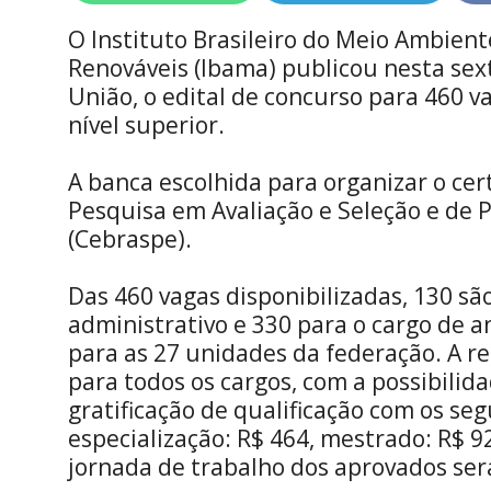
on
on
WhatsApp
Telegram
O Instituto Brasileiro do Meio Ambien
Renováveis (Ibama) publicou nesta sexta
União, o edital de concurso para 460 v
nível superior.
A banca escolhida para organizar o cer
Pesquisa em Avaliação e Seleção e de
(Cebraspe).
Das 460 vagas disponibilizadas, 130 são
administrativo e 330 para o cargo de a
para as 27 unidades da federação. A r
para todos os cargos, com a possibili
gratificação de qualificação com os seg
especialização: R$ 464, mestrado: R$ 9
jornada de trabalho dos aprovados ser