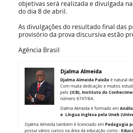
objetivas será realizada e divulgada na
do dia 8 de abril.
As divulgações do resultado final das p
provisório da prova discursiva estão pr
Agência Brasil
Djalma Almeida
Djalma Almeida Paixão
é natural de
Com muita dedicação e muitos estud
pelo
(ICB), Instituto do Conhecime
número 8747/BA.
Dalma Almeida é formado em
Análi
e Língua inglesa pela
Uneb (Univ
Djalma Almeida também é licenciado em
Pedagogia
p
possui vários cursos na área da educação como :
Educa