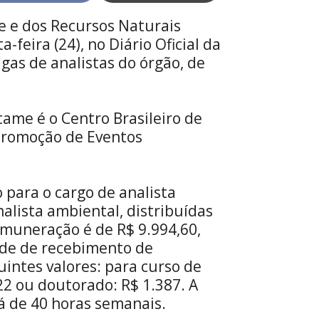
on
on
Facebook
X
te e dos Recursos Naturais
(Twitter)
-feira (24), no Diário Oficial da
agas de analistas do órgão, de
tame é o Centro Brasileiro de
 Promoção de Eventos
 para o cargo de analista
nalista ambiental, distribuídas
emuneração é de R$ 9.994,60,
dade de recebimento de
uintes valores: para curso de
22 ou doutorado: R$ 1.387. A
á de 40 horas semanais.