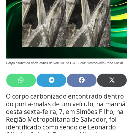
Corpo estava no porta-malas de veículo, no CIA - Foto: Reprodução Rede Social
Share
Share
Share
Share
on
on
on
on
WhatsApp
Telegram
Facebook
X
O corpo carbonizado encontrado dentro
(Twitte
do porta-malas de um veículo, na manhã
desta sexta-feira, 7, em Simões Filho, na
Região Metropolitana de Salvador, foi
identificado como sendo de Leonardo