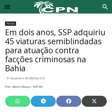
Policial
Em dois anos, SSP adquiriu
45 viaturas semiblindadas
para atuação contra
facções criminosas na
Bahia
31 de janeiro de 2025 às 5:13
Foto: Alberto Maraux / SSP-BA
Share
Share
Share
Share
on
on
on
on