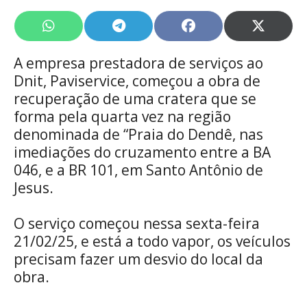
Share
Share
Share
Share
on
on
on
on
WhatsApp
Telegram
Facebook
X
A empresa prestadora de serviços ao
(Twitte
Dnit, Paviservice, começou a obra de
recuperação de uma cratera que se
forma pela quarta vez na região
denominada de “Praia do Dendê, nas
imediações do cruzamento entre a BA
046, e a BR 101, em Santo Antônio de
Jesus.
O serviço começou nessa sexta-feira
21/02/25, e está a todo vapor, os veículos
precisam fazer um desvio do local da
obra.