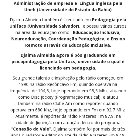
Administração de empresa e Língua inglesa pela
Uneb (Universidade do Estado da Bahia)
Djalma Almeida também é licenciado em
Pedagogia
pela
Unifacs (Universidade Salvador)
, e possui vários cursos
na área da educação como :
Educacação Inclusiva,
Neuroeducação, Coordenação Pedagógica, e Ensino
Remoto através da Educação Inclusiva.
Djalma Almeida agora é pós graduando em
psicopedagogia pela Unifacs, universidade o qual é
licenciado em pedagogia.
Seu grande talento e inspiração pelo rádio começou em
1990 na rádio Recôncavo Fm, quando operava na
frequência de 104,3, hoje operando em 98,5 Mhz, atuando
como Disc jockey (Programação musical), e atuou
também na rádio Clube Am como repórter quando
operava em 680 Khz, hoje operando em Fm em 92,7 Mhz.
Atualmente, é repórter da rádio Prazeres Fm 87,9, na
cidade de Jiquiriçá, com atuação dentro do programa
“Conexão do Vale”
. Djalma também foi por mais de três
anos o redator e editor do site da rádio Prazeres Fm 87,9.