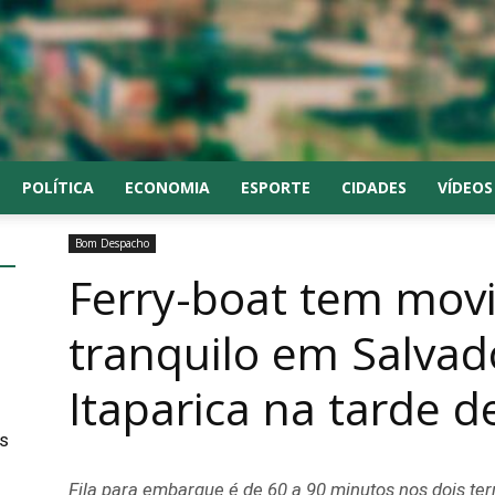
POLÍTICA
ECONOMIA
ESPORTE
CIDADES
VÍDEOS
Bom Despacho
Ferry-boat tem mov
tranquilo em Salvado
Itaparica na tarde 
s
Fila para embarque é de 60 a 90 minutos nos dois te