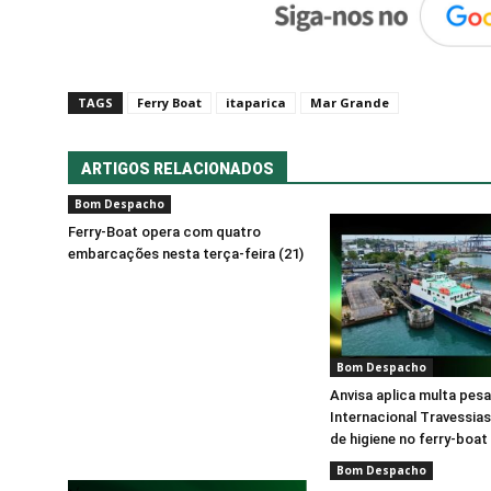
TAGS
Ferry Boat
itaparica
Mar Grande
ARTIGOS RELACIONADOS
Bom Despacho
Ferry-Boat opera com quatro
embarcações nesta terça-feira (21)
Bom Despacho
Anvisa aplica multa pes
Internacional Travessias
de higiene no ferry-boat
Bom Despacho