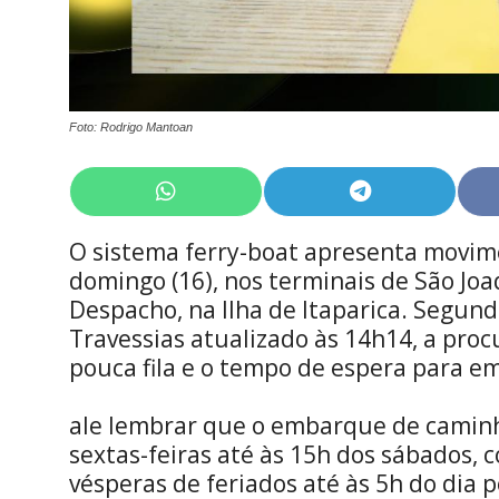
Foto: Rodrigo Mantoan
Share
Share
on
on
WhatsApp
Telegram
O sistema ferry-boat apresenta movim
domingo (16), nos terminais de São Jo
Despacho, na Ilha de Itaparica. Segund
Travessias atualizado às 14h14, a proc
pouca fila e o tempo de espera para e
ale lembrar que o embarque de caminh
sextas-feiras até às 15h dos sábados,
vésperas de feriados até às 5h do dia p