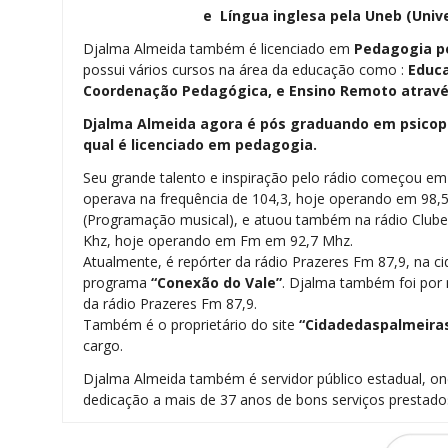
e Língua inglesa pela
Uneb (Univ
Djalma Almeida também é licenciado em
Pedagogia
p
possui vários cursos na área da educação como :
Educa
Coordenação Pedagógica, e Ensino Remoto através
Djalma Almeida agora é pós graduando em psicope
qual é licenciado em pedagogia.
Seu grande talento e inspiração pelo rádio começou e
operava na frequência de 104,3, hoje operando em 98,
(Programação musical), e atuou também na rádio Clu
Khz, hoje operando em Fm em 92,7 Mhz.
Atualmente, é repórter da rádio Prazeres Fm 87,9, na ci
programa
“Conexão do Vale”
. Djalma também foi por m
da rádio Prazeres Fm 87,9.
Também é o proprietário do site
“Cidadedaspalmeira
cargo.
Djalma Almeida também é servidor público estadual, 
dedicação a mais de 37 anos de bons serviços prestado