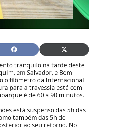
Share
Share
on
on
Facebook
X
ento tranquilo na tarde deste
(Twitter)
aquim, em Salvador, e Bom
o o filômetro da Internacional
ura para a travessia está com
mbarque é de 60 a 90 minutos.
ões está suspenso das 5h das
 como também das 5h de
osterior ao seu retorno. No