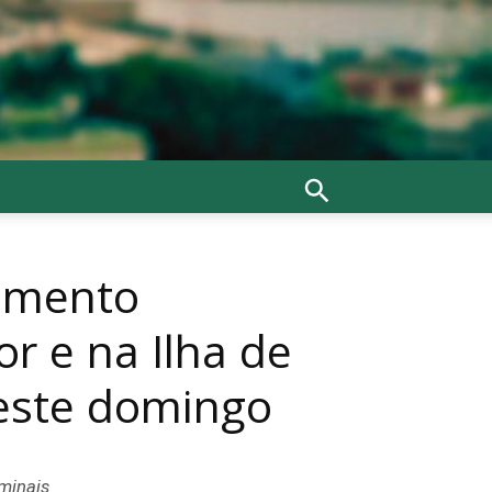
imento
r e na Ilha de
deste domingo
rminais