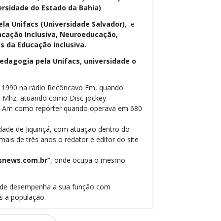
ersidade do Estado da Bahia)
ela Unifacs (Universidade Salvador)
, e
cação Inclusiva, Neuroeducação,
 da Educação Inclusiva.
dagogia pela Unifacs, universidade o
m 1990 na rádio Recôncavo Fm, quando
5 Mhz, atuando como Disc jockey
be Am como repórter quando operava em 680
dade de Jiquiriçá, com atuação dentro do
ais de três anos o redator e editor do site
snews.com.br”
, onde ocupa o mesmo
onde desempenha a sua função com
s a população.