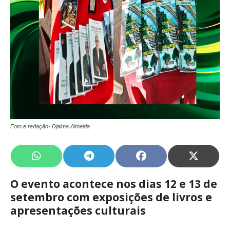
Foto e redação- Djalma Almeida
Share
Share
Share
Share
on
on
on
on
WhatsApp
Telegram
Facebook
X
O evento acontece nos dias 12 e 13 de
(Twitte
setembro com exposições de livros e
apresentações culturais