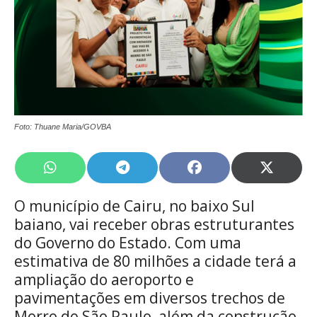
Foto: Thuane Maria/GOVBA
Share
Share
Share
Share
on
on
on
on
WhatsApp
Telegram
Facebook
X
O município de Cairu, no baixo Sul
(Twitte
baiano, vai receber obras estruturantes
do Governo do Estado. Com uma
estimativa de 80 milhões a cidade terá a
ampliação do aeroporto e
pavimentações em diversos trechos de
Morro de São Paulo, além da construção