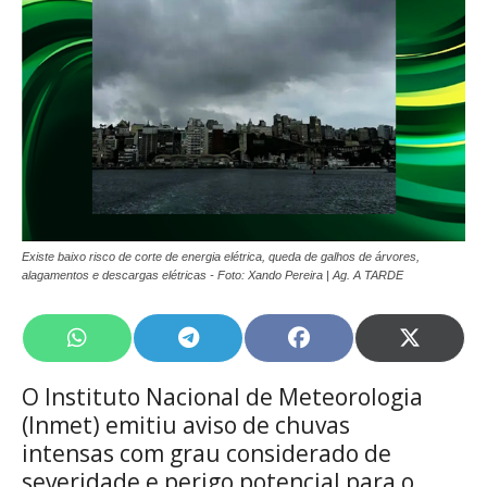
Existe baixo risco de corte de energia elétrica, queda de galhos de árvores,
alagamentos e descargas elétricas - Foto: Xando Pereira | Ag. A TARDE
Share
Share
Share
Share
on
on
on
on
WhatsApp
Telegram
Facebook
X
O Instituto Nacional de Meteorologia
(Twitte
(Inmet) emitiu aviso de chuvas
intensas com grau considerado de
severidade e perigo potencial para o