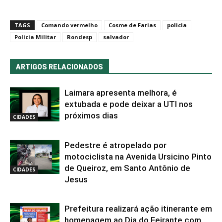
TAGS
Comando vermelho
Cosme de Farias
policia
Policia Militar
Rondesp
salvador
ARTIGOS RELACIONADOS
Laimara apresenta melhora, é
extubada e pode deixar a UTI nos
próximos dias
CIDADES
Pedestre é atropelado por
motociclista na Avenida Ursicino Pinto
de Queiroz, em Santo Antônio de
CIDADES
Jesus
Prefeitura realizará ação itinerante em
homenagem ao Dia do Feirante com