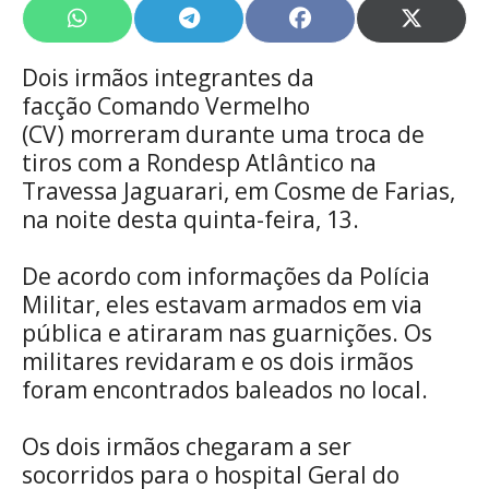
Share
Share
Share
Share
on
on
on
on
WhatsApp
Telegram
Facebook
X
Dois irmãos integrantes da
(Twitte
facção Comando Vermelho
(CV) morreram durante uma troca de
tiros com a Rondesp Atlântico na
Travessa Jaguarari, em Cosme de Farias,
na noite desta quinta-feira, 13.
De acordo com informações da Polícia
Militar, eles estavam armados em via
pública e atiraram nas guarnições. Os
militares revidaram e os dois irmãos
foram encontrados baleados no local.
Os dois irmãos chegaram a ser
socorridos para o hospital Geral do