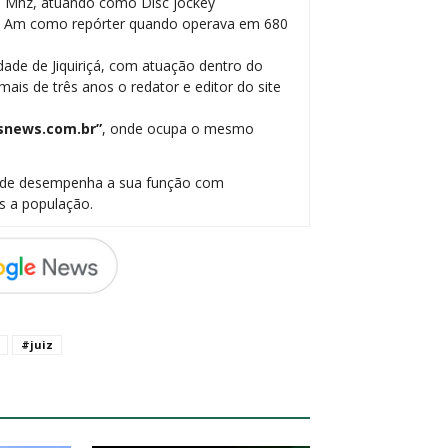
5 Mhz, atuando como Disc jockey
be Am como repórter quando operava em 680
dade de Jiquiriçá, com atuação dentro do
ais de três anos o redator e editor do site
snews.com.br”
, onde ocupa o mesmo
onde desempenha a sua função com
s a população.
#juiz