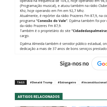
operava na frequência de 104,3, hoje operando em 98,
(Programação musical), e atuou também na rádio Clu
Khz, hoje operando em Fm em 92,7 Mhz.
Atualmente, é repórter da rádio Prazeres Fm 87,9, na ci
programa
“Conexão do Vale”
. Djalma também foi por m
da rádio Prazeres Fm 87,9.
Também é o proprietário do site
“Cidadedaspalmeira
cargo.
Djalma Almeida também é servidor público estadual, 
dedicação a mais de 37 anos de bons serviços prestado
TAGS
#Donald Trump
#Estrangeiro
#Inconstitucional
ARTIGOS RELACIONADOS