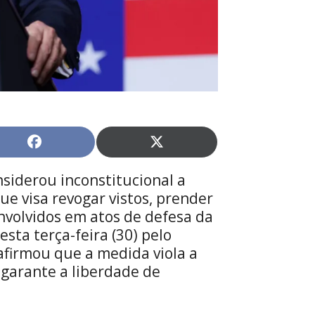
Share
Share
on
on
Facebook
X
siderou inconstitucional a
(Twitter)
e visa revogar vistos, prender
nvolvidos em atos de defesa da
esta terça-feira (30) pelo
afirmou que a medida viola a
garante a liberdade de