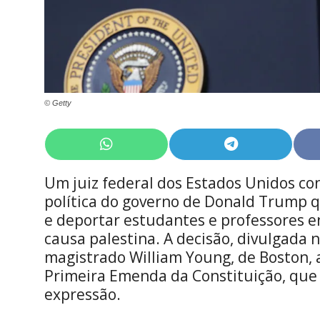
© Getty
Share
Share
on
on
WhatsApp
Telegram
Um juiz federal dos Estados Unidos con
política do governo de Donald Trump qu
e deportar estudantes e professores e
causa palestina. A decisão, divulgada n
magistrado William Young, de Boston, 
Primeira Emenda da Constituição, que 
expressão.