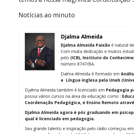
Notícias ao minuto
Djalma Almeida
Djalma Almeida Paixão
é natural de
Com muita dedicação e muitos estud
pelo
(ICB), Instituto do Conhecime
número 8747/BA.
Dalma Almeida é formado em
Análi
e Língua inglesa pela
Uneb (Univ
Djalma Almeida também é licenciado em
Pedagogia
p
possui vários cursos na área da educação como :
Educa
Coordenação Pedagógica, e Ensino Remoto através
Djalma Almeida agora é pós graduando em psicope
qual é licenciado em pedagogia.
Seu grande talento e inspiração pelo rádio começou e