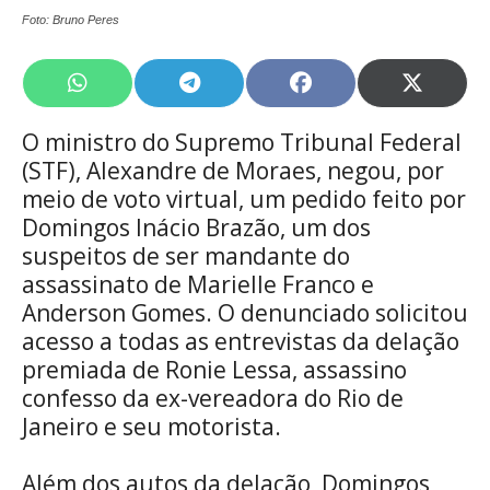
Foto: Bruno Peres
Share
Share
Share
Share
on
on
on
on
WhatsApp
Telegram
Facebook
X
O ministro do Supremo Tribunal Federal
(Twitte
(STF), Alexandre de Moraes, negou, por
meio de voto virtual, um pedido feito por
Domingos Inácio Brazão, um dos
suspeitos de ser mandante do
assassinato de Marielle Franco e
Anderson Gomes. O denunciado solicitou
acesso a todas as entrevistas da delação
premiada de Ronie Lessa, assassino
confesso da ex-vereadora do Rio de
Janeiro e seu motorista.
Além dos autos da delação, Domingos