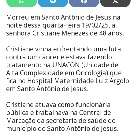
Share
Share
Share
Share
on
on
on
on
WhatsApp
Telegram
Facebook
X
Morreu em Santo Antônio de Jesus na
(Twitte
noite dessa quarta-feira 19/02/25, a
senhora Cristiane Menezes de 48 anos.
Cristiane vinha enfrentando uma luta
contra um câncer e estava fazendo
tratamento na UNACON (Unidade de
Alta Complexidade em Oncologia) que
fica no Hospital Maternidade Luiz Argolo
em Santo Antônio de Jesus.
Cristiane atuava como funcionária
pública e trabalhava na Central de
Marcação da secretaria de saúde do
município de Santo Antônio de Jesus.