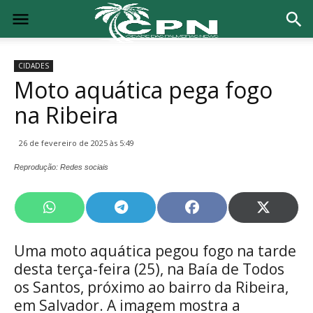
CIDADES
Moto aquática pega fogo
na Ribeira
26 de fevereiro de 2025 às 5:49
Reprodução: Redes sociais
Share
Share
Share
Share
on
on
on
on
WhatsApp
Telegram
Facebook
X
Uma moto aquática pegou fogo na tarde
(Twitte
desta terça-feira (25), na Baía de Todos
os Santos, próximo ao bairro da Ribeira,
em Salvador. A imagem mostra a