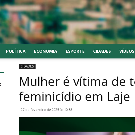
POLÍTICA
ECONOMIA
ESPORTE
CIDADES
VÍDEOS
CIDADES
Mulher é vítima de t
o
feminicídio em Laje
27 de fevereiro de 2025 às 10:38