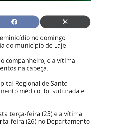
Share
Share
on
on
Facebook
X
eminicídio no domingo
(Twitter)
ia do município de Laje.
io companheiro, e a vítima
entos na cabeça.
pital Regional de Santo
mento médico, foi suturada e
ta terça-feira (25) e a vítima
rta-feira (26) no Departamento