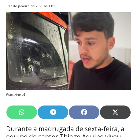
17 de janeiro de 2025 às 13:00
Foto: Arte g1
Share
Share
Share
Share
on
on
on
on
WhatsApp
Telegram
Facebook
X
Durante a madrugada de sexta-feira, a
(Twitte
equipe do cantor Thiago Aquino viveu