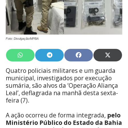
Foto: Divulgação/MPBA
Share
Share
Share
Share
on
on
on
on
WhatsApp
Telegram
Facebook
X
Quatro policiais militares e um guarda
(Twitte
municipal, investigados por execução
sumária, são alvos da ‘Operação Aliança
Leal’, deflagrada na manhã desta sexta-
feira (7).
A ação ocorreu de forma integrada,
pelo
Ministério Público do Estado da Bahia