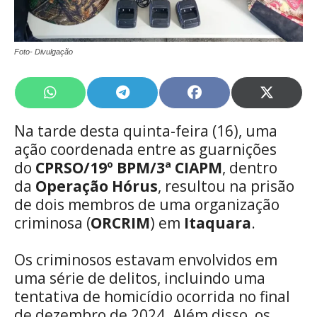
Foto- Divulgação
Share
Share
Share
Share
on
on
on
on
WhatsApp
Telegram
Facebook
X
Na tarde desta quinta-feira (16), uma
(Twitte
ação coordenada entre as guarnições
do
CPRSO/19º BPM/3ª CIAPM
, dentro
da
Operação Hórus
, resultou na prisão
de dois membros de uma organização
criminosa (
ORCRIM
) em
Itaquara
.
Os criminosos estavam envolvidos em
uma série de delitos, incluindo uma
tentativa de homicídio ocorrida no final
de dezembro de 2024. Além disso, os