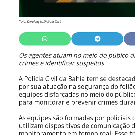
Foto: Divulgação/Polícia Civil
Share
Share
on
on
WhatsApp
Telegram
Os agentes atuam no meio do púbico d
crimes e identificar suspeitos
A Polícia Civil da Bahia tem se destac
por sua atuação na segurança do foli
equipes disfarçadas no meio do públic
para monitorar e prevenir crimes dura
As equipes são formadas por policiais 
utilizam dispositivos de comunicação 
monitoramento em tempo real. Esse t