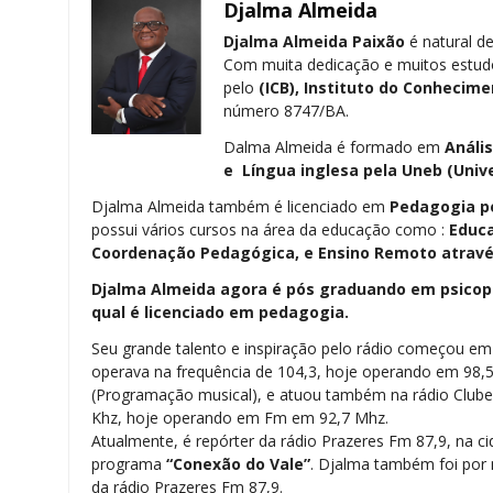
Djalma Almeida
Djalma Almeida Paixão
é natural de
Com muita dedicação e muitos estud
pelo
(ICB), Instituto do Conhecime
número 8747/BA.
Dalma Almeida é formado em
Análi
e Língua inglesa pela
Uneb (Univ
Djalma Almeida também é licenciado em
Pedagogia
p
possui vários cursos na área da educação como :
Educa
Coordenação Pedagógica, e Ensino Remoto através
Djalma Almeida agora é pós graduando em psicope
qual é licenciado em pedagogia.
Seu grande talento e inspiração pelo rádio começou e
operava na frequência de 104,3, hoje operando em 98,
(Programação musical), e atuou também na rádio Clu
Khz, hoje operando em Fm em 92,7 Mhz.
Atualmente, é repórter da rádio Prazeres Fm 87,9, na ci
programa
“Conexão do Vale”
. Djalma também foi por m
da rádio Prazeres Fm 87,9.