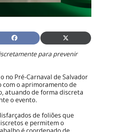
Share
Share
on
on
Facebook
X
iscretamente para prevenir
(Twitter)
ado no Pré-Carnaval de Salvador
ão com o aprimoramento de
o, atuando de forma discreta
nte o evento.
disfarçados de foliões que
discretos e permitem o
rabalho é coordenado de