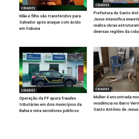
CIDADES
CIDADES
Prefeitura de Santo Ant
Mãe e filho são transferidos para
Jesus intensifica invest
Salvador após ataque com ácido
realiza obras estrutura
em Itabuna
diversas regiões da cid
CIDADES
CIDADES
Mulher é encontrada mo
Operação da PF apura fraudes
residência no Barro Ver
tributárias em dois municípios da
Santo Antônio de Jesus
Bahia e mira servidores públicos