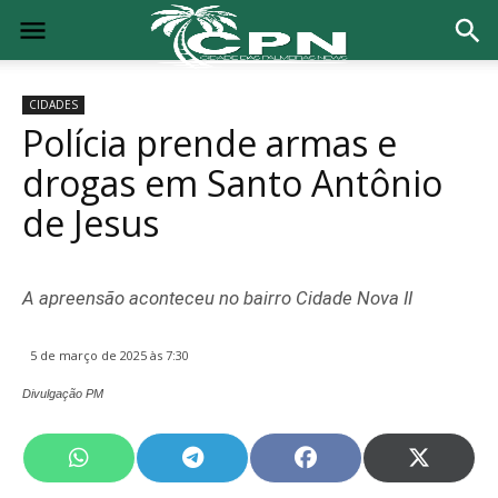
CIDADES
Polícia prende armas e
drogas em Santo Antônio
de Jesus
A apreensão aconteceu no bairro Cidade Nova II
5 de março de 2025 às 7:30
Divulgação PM
Share
Share
Share
Share
on
on
on
on