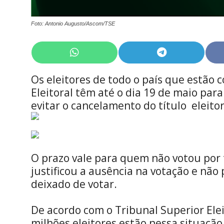
Foto: Antonio Augusto/Ascom/TSE
Share
Share
on
on
WhatsApp
Telegram
Os eleitores de todo o país que estão 
Eleitoral têm até o dia 19 de maio para
evitar o cancelamento do título eleitor
O prazo vale para quem não votou por 
justificou a ausência na votação e não
deixado de votar.
De acordo com o Tribunal Superior Eleit
milhões eleitores estão nessa situação