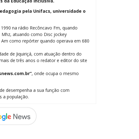
 da Educação Inclusiva.
dagogia pela Unifacs, universidade o
m 1990 na rádio Recôncavo Fm, quando
5 Mhz, atuando como Disc jockey
be Am como repórter quando operava em 680
dade de Jiquiriçá, com atuação dentro do
ais de três anos o redator e editor do site
snews.com.br”
, onde ocupa o mesmo
onde desempenha a sua função com
s a população.