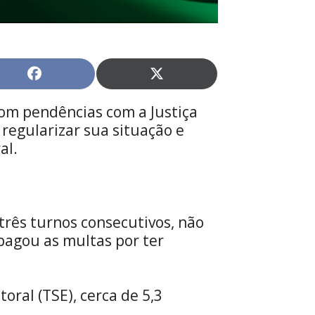
Share
Share
on
on
Facebook
X
com pendências com a Justiça
(Twitter)
 regularizar sua situação e
al.
três turnos consecutivos, não
 pagou as multas por ter
oral (TSE), cerca de 5,3
.