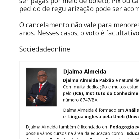
ser pagas por meio de boleto, Pix ou 
pedido de regularização pode ser ac
O cancelamento não vale para menores
anos. Nesses casos, o voto é facultativ
Sociedadeonline
Djalma Almeida
Djalma Almeida Paixão
é natural de
Com muita dedicação e muitos estud
pelo
(ICB), Instituto do Conhecime
número 8747/BA.
Dalma Almeida é formado em
Análi
e Língua inglesa pela
Uneb (Univ
Djalma Almeida também é licenciado em
Pedagogia
p
possui vários cursos na área da educação como :
Educa