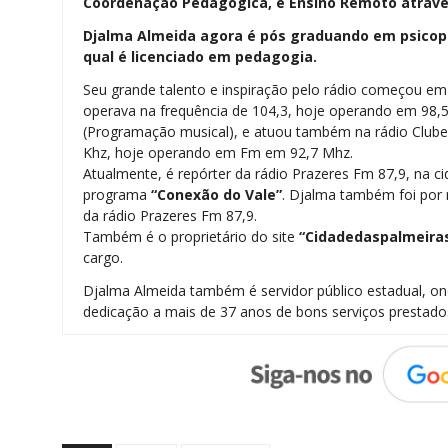
Coordenação Pedagógica, e Ensino Remoto através
Djalma Almeida agora é pós graduando em psicope
qual é licenciado em pedagogia.
Seu grande talento e inspiração pelo rádio começou e
operava na frequência de 104,3, hoje operando em 98,
(Programação musical), e atuou também na rádio Clu
Khz, hoje operando em Fm em 92,7 Mhz.
Atualmente, é repórter da rádio Prazeres Fm 87,9, na ci
programa
“Conexão do Vale”
. Djalma também foi por m
da rádio Prazeres Fm 87,9.
Também é o proprietário do site
“Cidadedaspalmeira
cargo.
Djalma Almeida também é servidor público estadual, 
dedicação a mais de 37 anos de bons serviços prestado