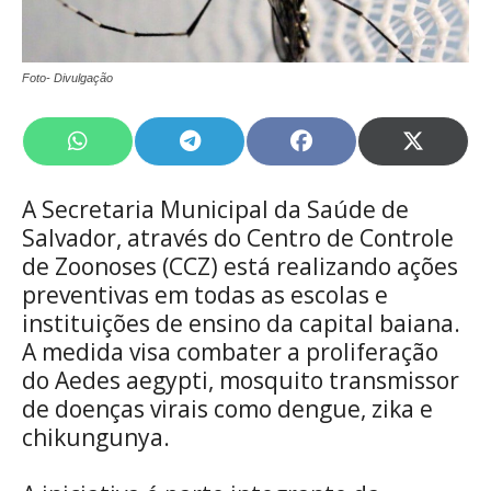
Foto- Divulgação
Share
Share
Share
Share
on
on
on
on
WhatsApp
Telegram
Facebook
X
A Secretaria Municipal da Saúde de
(Twitte
Salvador, através do Centro de Controle
de Zoonoses (CCZ) está realizando ações
preventivas em todas as escolas e
instituições de ensino da capital baiana.
A medida visa combater a proliferação
do Aedes aegypti, mosquito transmissor
de doenças virais como dengue, zika e
chikungunya.