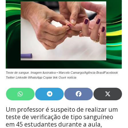
Teste de sangue. Imagem ilustrativa • Marcelo Camargo/Agência BrasilFacebook
Twitter Linkedin WhatsApp Copiar link Ouvir notícia
Share
Share
Share
Share
on
on
on
on
WhatsApp
Telegram
Facebook
X
Um professor é suspeito de realizar um
(Twitte
teste de verificação de tipo sanguíneo
em 45 estudantes durante a aula,