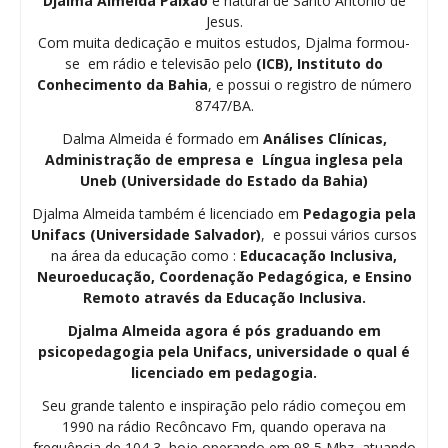
Djalma Almeida Paixão
é natural de Santo Antônio de
Jesus.
Com muita dedicação e muitos estudos, Djalma formou-
se em rádio e televisão pelo
(ICB), Instituto do
Conhecimento da Bahia
, e possui o registro de número
8747/BA.
Dalma Almeida é formado em
Análises Clínicas,
Administração de empresa e Língua inglesa pela
Uneb (Universidade do Estado da Bahia)
Djalma Almeida também é licenciado em
Pedagogia
pela
Unifacs (Universidade Salvador)
, e possui vários cursos
na área da educação como :
Educacação Inclusiva,
Neuroeducação, Coordenação Pedagógica, e Ensino
Remoto através da Educação Inclusiva.
Djalma Almeida agora é pós graduando em
psicopedagogia pela Unifacs, universidade o qual é
licenciado em pedagogia.
Seu grande talento e inspiração pelo rádio começou em
1990 na rádio Recôncavo Fm, quando operava na
frequência de 104,3, hoje operando em 98,5 Mhz, atuando