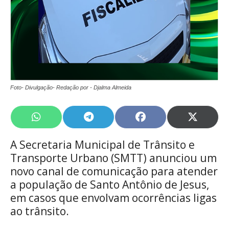
Foto- Divulgação- Redação por - Djalma Almeida
Share
Share
Share
Share
on
on
on
on
WhatsApp
Telegram
Facebook
X
A Secretaria Municipal de Trânsito e
(Twitte
Transporte Urbano (SMTT) anunciou um
novo canal de comunicação para atender
a população de Santo Antônio de Jesus,
em casos que envolvam ocorrências ligas
ao trânsito.