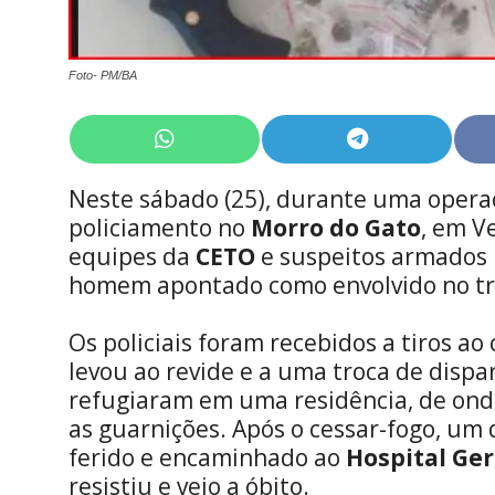
Foto- PM/BA
Share
Share
on
on
WhatsApp
Telegram
Neste sábado (25), durante uma operaç
policiamento no
Morro do Gato
, em V
equipes da
CETO
e suspeitos armados 
homem apontado como envolvido no trá
Os policiais foram recebidos a tiros ao
levou ao revide e a uma troca de dispa
refugiaram em uma residência, de ond
as guarnições. Após o cessar-fogo, um 
ferido e encaminhado ao
Hospital Ger
resistiu e veio a óbito.