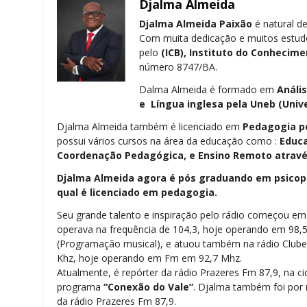
Djalma Almeida
Djalma Almeida Paixão
é natural de
Com muita dedicação e muitos estud
pelo
(ICB), Instituto do Conhecime
número 8747/BA.
Dalma Almeida é formado em
Análi
e Língua inglesa pela
Uneb (Univ
Djalma Almeida também é licenciado em
Pedagogia
p
possui vários cursos na área da educação como :
Educa
Coordenação Pedagógica, e Ensino Remoto através
Djalma Almeida agora é pós graduando em psicope
qual é licenciado em pedagogia.
Seu grande talento e inspiração pelo rádio começou e
operava na frequência de 104,3, hoje operando em 98,
(Programação musical), e atuou também na rádio Clu
Khz, hoje operando em Fm em 92,7 Mhz.
Atualmente, é repórter da rádio Prazeres Fm 87,9, na ci
programa
“Conexão do Vale”
. Djalma também foi por m
da rádio Prazeres Fm 87,9.