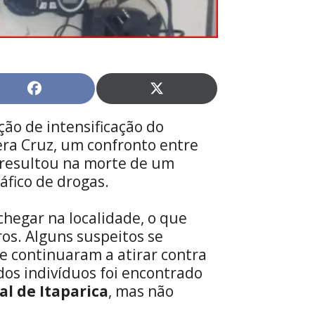
Share
Share
on
on
Facebook
X
ão de intensificação do
(Twitter)
era Cruz, um confronto entre
resultou na morte de um
fico de drogas.
 chegar na localidade, o que
ros. Alguns suspeitos se
e continuaram a atirar contra
dos indivíduos foi encontrado
al de Itaparica
, mas não