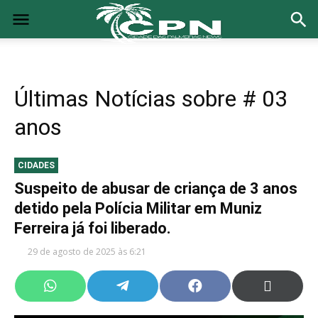
Últimas Notícias sobre
# 03
anos
CIDADES
Suspeito de abusar de criança de 3 anos
detido pela Polícia Militar em Muniz
Ferreira já foi liberado.
29 de agosto de 2025 às 6:21
Share
Share
Share
Share
on
on
on
on
WhatsApp
Telegram
Facebook
X