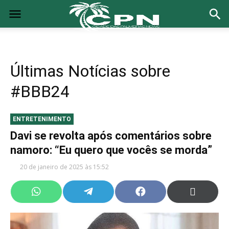
Últimas Notícias sobre
#BBB24
ENTRETENIMENTO
Davi se revolta após comentários sobre
namoro: “Eu quero que vocês se morda”
20 de janeiro de 2025 às 15:52
Share
Share
Share
Share
on
on
on
on
WhatsApp
Telegram
Facebook
X
(Twitter)