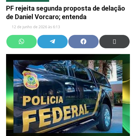
PF rejeita segunda proposta de delação
de Daniel Vorcaro; entenda
12 de junho de 2026 às 6:13
Share
Share
Share
Share
on
on
on
on
WhatsApp
Telegram
Facebook
X
(Twitter)