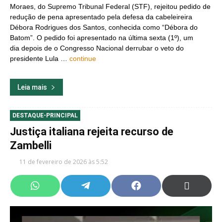
Moraes, do Supremo Tribunal Federal (STF), rejeitou pedido de
redução de pena apresentado pela defesa da cabeleireira
Débora Rodrigues dos Santos, conhecida como “Débora do
Batom”. O pedido foi apresentado na última sexta (1º), um
dia depois de o Congresso Nacional derrubar o veto do
presidente Lula …
continue
Leia mais
DESTAQUE-PRINCIPAL
Justiça italiana rejeita recurso de
Zambelli
11 de fevereiro de 2026 às 5:52
Share
Share
Share
Share
on
on
on
on
WhatsApp
Telegram
Facebook
X
(Twitter)