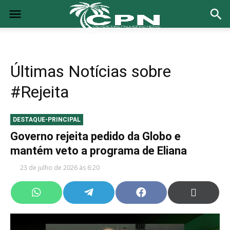
Últimas Notícias sobre
#Rejeita
DESTAQUE-PRINCIPAL
Governo rejeita pedido da Globo e
mantém veto a programa de Eliana
23 de julho de 2026 às 6:20
Share
Share
Share
Share
on
on
on
on
WhatsApp
Telegram
Facebook
X
(Twitter)