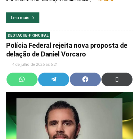
Leia mais
DESTAQUE-PRINCIPAL
Polícia Federal rejeita nova proposta de
delação de Daniel Vorcaro
4 de julho de 2026 às 6:21
Share
Share
Share
Share
on
on
on
on
WhatsApp
Telegram
Facebook
X
(Twitter)