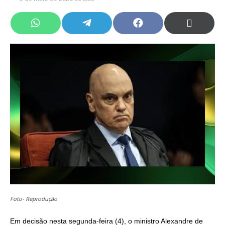
Share
Share
Share
Share
on
on
on
on
WhatsApp
Telegram
Facebook
X
(Twitter)
Foto- Reprodução
Em decisão nesta segunda-feira (4), o ministro Alexandre de