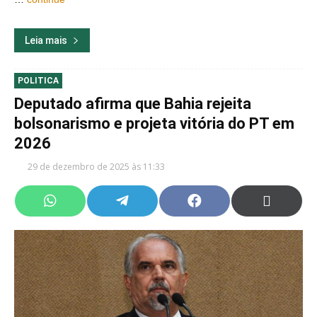
Leia mais
POLITICA
Deputado afirma que Bahia rejeita
bolsonarismo e projeta vitória do PT em
2026
29 de dezembro de 2025 às 11:33
Share
Share
Share
Share
on
on
on
on
WhatsApp
Telegram
Facebook
X
(Twitter)