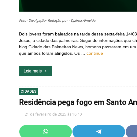
Foto- Divulgação- Redação por - Djalma Almeida
Dois jovens foram baleados na tarde dessa sexta-feira 14/0
Jesus, a cidade das palmeiras. Segundo informações que c
blog Cidade das Palmeiras News, homens passaram em um ve
que ambos foram atingidos. Os …
continue
Leia mais
CIDADES
Residência pega fogo em Santo An
21 de fevereiro de 2025 às 16:40
Share
Share