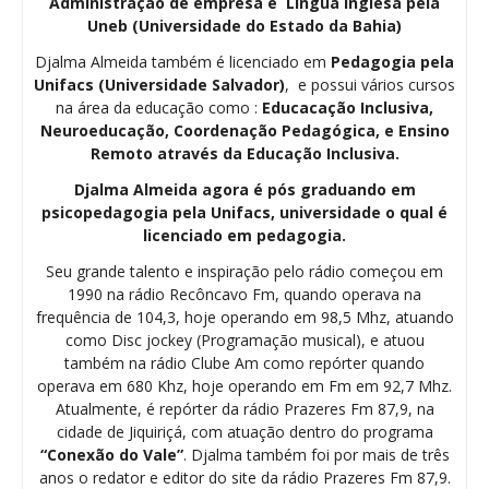
Administração de empresa e Língua inglesa pela
Uneb (Universidade do Estado da Bahia)
Djalma Almeida também é licenciado em
Pedagogia
pela
Unifacs (Universidade Salvador)
, e possui vários cursos
na área da educação como :
Educacação Inclusiva,
Neuroeducação, Coordenação Pedagógica, e Ensino
Remoto através da Educação Inclusiva.
Djalma Almeida agora é pós graduando em
psicopedagogia pela Unifacs, universidade o qual é
licenciado em pedagogia.
Seu grande talento e inspiração pelo rádio começou em
1990 na rádio Recôncavo Fm, quando operava na
frequência de 104,3, hoje operando em 98,5 Mhz, atuando
como Disc jockey (Programação musical), e atuou
também na rádio Clube Am como repórter quando
operava em 680 Khz, hoje operando em Fm em 92,7 Mhz.
Atualmente, é repórter da rádio Prazeres Fm 87,9, na
cidade de Jiquiriçá, com atuação dentro do programa
“Conexão do Vale”
. Djalma também foi por mais de três
anos o redator e editor do site da rádio Prazeres Fm 87,9.