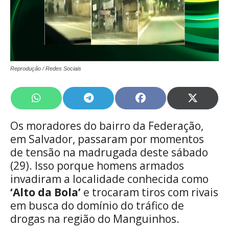
Reprodução / Redes Sociais
Share
Share
Share
Share
on
on
on
on
WhatsApp
Telegram
Facebook
X
Os moradores do bairro da Federação,
(Twitte
em Salvador, passaram por momentos
de tensão na madrugada deste sábado
(29). Isso porque homens armados
invadiram a localidade conhecida como
‘Alto da Bola’
e trocaram tiros com rivais
em busca do domínio do tráfico de
drogas na região do Manguinhos.