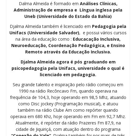
Dalma Almeida é formado em
Análises Clínicas,
Administração de empresa e Língua inglesa pela
Uneb (Universidade do Estado da Bahia)
Djalma Almeida também é licenciado em
Pedagogia
pela
Unifacs (Universidade Salvador)
, e possui vários cursos
na área da educação como :
Educacação Inclusiva,
Neuroeducação, Coordenação Pedagógica, e Ensino
Remoto através da Educação Inclusiva.
Djalma Almeida agora é pós graduando em
psicopedagogia pela Unifacs, universidade o qual é
licenciado em pedagogia.
Seu grande talento e inspiração pelo rádio começou em
1990 na rádio Recôncavo Fm, quando operava na
frequência de 104,3, hoje operando em 98,5 Mhz, atuando
como Disc jockey (Programação musical), e atuou
também na rádio Clube Am como repórter quando
operava em 680 Khz, hoje operando em Fm em 92,7 Mhz.
Atualmente, é repórter da rádio Prazeres Fm 87,9, na
cidade de Jiquiriçá, com atuação dentro do programa
“Conexão do Vale”
. Djalma também foi por mais de três