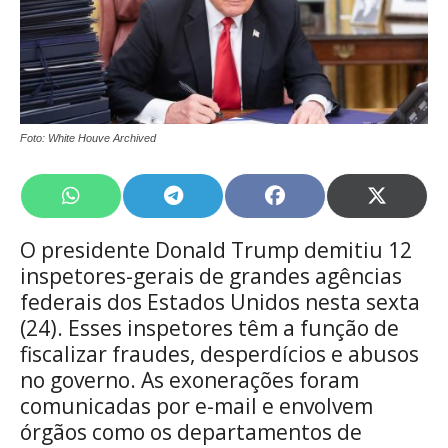
Foto: White Houve Archived
Share
Share
Share
Share
on
on
on
on
WhatsApp
Telegram
Facebook
X
O presidente Donald Trump demitiu 12
(Twitte
inspetores-gerais de grandes agências
federais dos Estados Unidos nesta sexta
(24). Esses inspetores têm a função de
fiscalizar fraudes, desperdícios e abusos
no governo. As exonerações foram
comunicadas por e-mail e envolvem
órgãos como os departamentos de