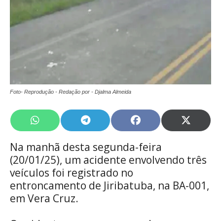
Foto- Reprodução - Redação por - Djalma Almeida
Share
Share
Share
Share
on
on
on
on
WhatsApp
Telegram
Facebook
X
Na manhã desta segunda-feira
(Twitte
(20/01/25), um acidente envolvendo três
veículos foi registrado no
entroncamento de Jiribatuba, na BA-001,
em Vera Cruz.