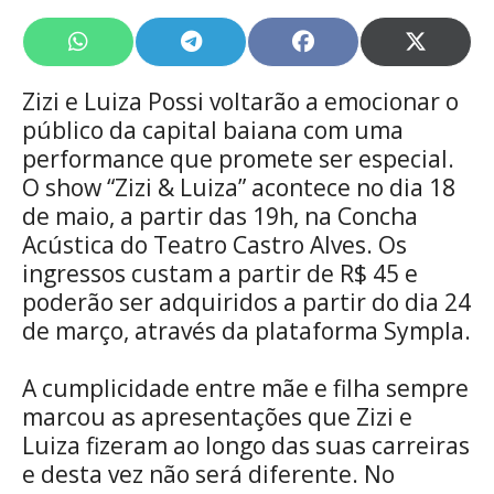
Share
Share
Share
Share
on
on
on
on
WhatsApp
Telegram
Facebook
X
Zizi e Luiza Possi voltarão a emocionar o
(Twitte
público da capital baiana com uma
performance que promete ser especial.
O show “Zizi & Luiza” acontece no dia 18
de maio, a partir das 19h, na Concha
Acústica do Teatro Castro Alves. Os
ingressos custam a partir de R$ 45 e
poderão ser adquiridos a partir do dia 24
de março, através da plataforma Sympla.
A cumplicidade entre mãe e filha sempre
marcou as apresentações que Zizi e
Luiza fizeram ao longo das suas carreiras
e desta vez não será diferente. No