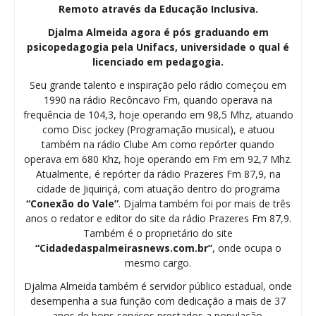
Remoto através da Educação Inclusiva.
Djalma Almeida agora é pós graduando em
psicopedagogia pela Unifacs, universidade o qual é
licenciado em pedagogia.
Seu grande talento e inspiração pelo rádio começou em
1990 na rádio Recôncavo Fm, quando operava na
frequência de 104,3, hoje operando em 98,5 Mhz, atuando
como Disc jockey (Programação musical), e atuou
também na rádio Clube Am como repórter quando
operava em 680 Khz, hoje operando em Fm em 92,7 Mhz.
Atualmente, é repórter da rádio Prazeres Fm 87,9, na
cidade de Jiquiriçá, com atuação dentro do programa
“Conexão do Vale”
. Djalma também foi por mais de três
anos o redator e editor do site da rádio Prazeres Fm 87,9.
Também é o proprietário do site
“Cidadedaspalmeirasnews.com.br”
, onde ocupa o
mesmo cargo.
Djalma Almeida também é servidor público estadual, onde
desempenha a sua função com dedicação a mais de 37
anos de bons serviços prestados a população.