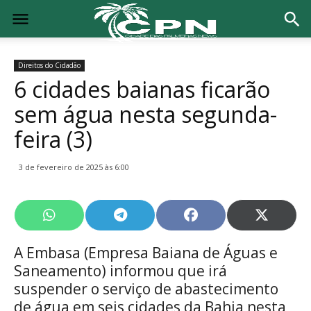
Direitos do Cidadão
6 cidades baianas ficarão
sem água nesta segunda-
feira (3)
3 de fevereiro de 2025 às 6:00
Share
Share
Share
Share
on
on
on
on
WhatsApp
Telegram
Facebook
X
A Embasa (Empresa Baiana de Águas e
(Twitte
Saneamento) informou que irá
suspender o serviço de abastecimento
de água em seis cidades da Bahia nesta