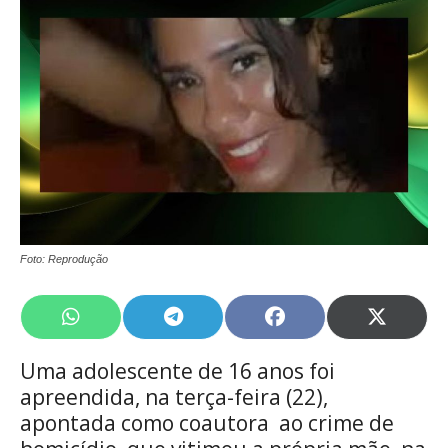
Foto: Reprodução
Share
Share
Share
Share
on
on
on
on
WhatsApp
Telegram
Facebook
X
Uma adolescente de 16 anos foi
(Twitte
apreendida, na terça-feira (22),
apontada como coautora ao crime de