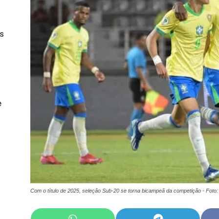
s
e
Com o título de 2025, seleção Sub-20 se torna bicampeã da competição - Foto