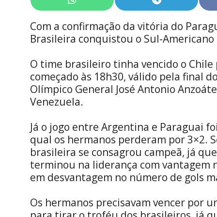
Share
Share
on
on
WhatsApp
Telegram
Com a confirmação da vitória do Paragu
Brasileira conquistou o Sul-Americano
O time brasileiro tinha vencido o Chile 
começado às 18h30, válido pela final d
Olímpico General José Antonio Anzoáte
Venezuela.
Já o jogo entre Argentina e Paraguai fo
qual os hermanos perderam por 3×2. S
brasileira se consagrou campeã, já que
terminou na liderança com vantagem n
em desvantagem no número de gols m
Os hermanos precisavam vencer por um
para tirar o troféu dos brasileiros, já