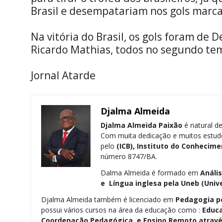
Brasil e desempatariam nos gols marc
Na vitória do Brasil, os gols foram de 
Ricardo Mathias, todos no segundo te
Jornal Atarde
Djalma Almeida
Djalma Almeida Paixão
é natural de
Com muita dedicação e muitos estud
pelo
(ICB), Instituto do Conhecime
número 8747/BA.
Dalma Almeida é formado em
Análi
e Língua inglesa pela
Uneb (Univ
Djalma Almeida também é licenciado em
Pedagogia
p
possui vários cursos na área da educação como :
Educa
Coordenação Pedagógica, e Ensino Remoto através