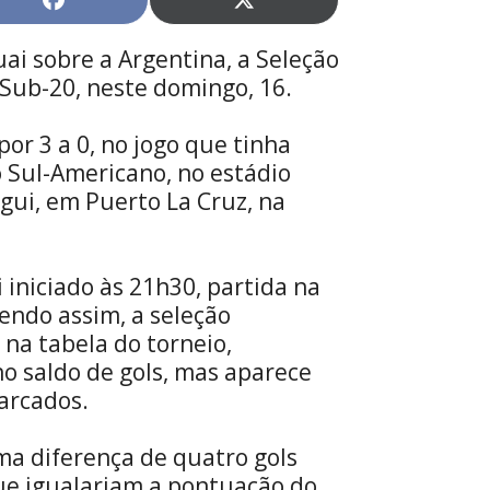
Share
Share
on
on
Facebook
X
ai sobre a Argentina, a Seleção
(Twitter)
 Sub-20, neste domingo, 16.
por 3 a 0, no jogo que tinha
o Sul-Americano, no estádio
gui, em Puerto La Cruz, na
i iniciado às 21h30, partida na
endo assim, a seleção
 na tabela do torneio,
o saldo de gols, mas aparece
arcados.
a diferença de quatro gols
 que igualariam a pontuação do