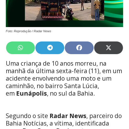
Foto: Reprodução / Radar News
Share
Share
Share
Share
on
on
on
on
WhatsApp
Telegram
Facebook
X
Uma criança de 10 anos morreu, na
(Twitte
manhã da última sexta-feira (11), em um
acidente envolvendo uma moto e um
caminhão, no bairro Santa Lúcia,
em
Eunápolis
, no sul da Bahia.
Segundo o site
Radar News
, parceiro do
Bahia Notícias, a vítima, identificada