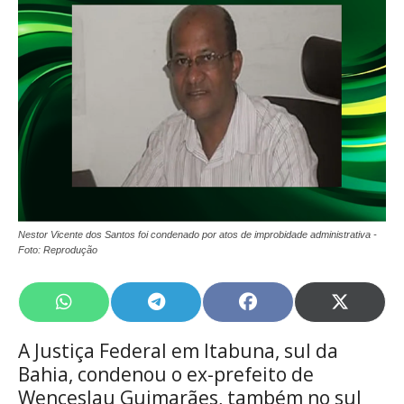
Nestor Vicente dos Santos foi condenado por atos de improbidade administrativa -
Foto: Reprodução
Share
Share
Share
Share
on
on
on
on
WhatsApp
Telegram
Facebook
X
A Justiça Federal em Itabuna, sul da
(Twitte
Bahia, condenou o ex-prefeito de
Wenceslau Guimarães, também no sul