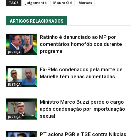
TAGS
Julgamento
Mauro Cid
Moraes
ARTIGOS RELACIONADOS
Ratinho é denunciado ao MP por
comentários homofóbicos durante
programa
JUSTIÇA
Ex-PMs condenados pela morte de
Marielle têm penas aumentadas
JUSTIÇA
Ministro Marco Buzzi perde o cargo
após condenação por importunação
sexual
JUSTIÇA
PT aciona PGR e TSE contra Nikolas