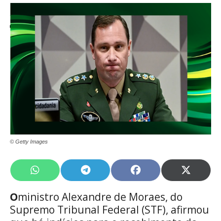
© Getty Images
Share
Share
Share
Share
on
on
on
on
WhatsApp
Telegram
Facebook
X
O
ministro Alexandre de Moraes, do
(Twitte
Supremo Tribunal Federal (STF), afirmou