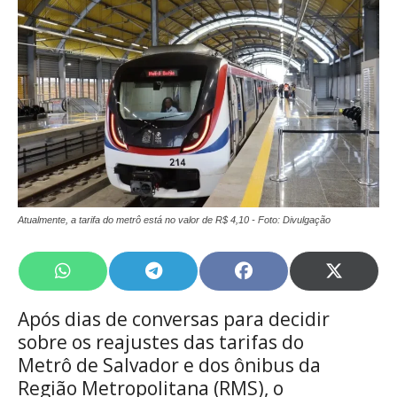
Atualmente, a tarifa do metrô está no valor de R$ 4,10 - Foto: Divulgação
Share
Share
Share
Share
on
on
on
on
WhatsApp
Telegram
Facebook
X
Após dias de conversas para decidir
(Twitte
sobre os reajustes das tarifas do
Metrô de Salvador e dos ônibus da
Região Metropolitana (RMS), o