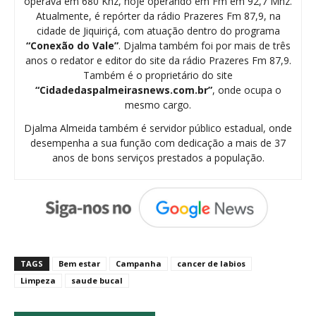
operava em 680 Khz, hoje operando em Fm em 92,7 Mhz.
Atualmente, é repórter da rádio Prazeres Fm 87,9, na
cidade de Jiquiriçá, com atuação dentro do programa
“Conexão do Vale”
. Djalma também foi por mais de três
anos o redator e editor do site da rádio Prazeres Fm 87,9.
Também é o proprietário do site
“Cidadedaspalmeirasnews.com.br”
, onde ocupa o
mesmo cargo.
Djalma Almeida também é servidor público estadual, onde
desempenha a sua função com dedicação a mais de 37
anos de bons serviços prestados a população.
TAGS
Bem estar
Campanha
cancer de labios
Limpeza
saude bucal