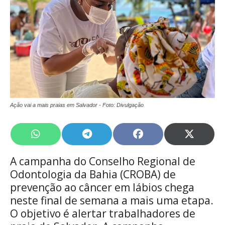
Ação vai a mais praias em Salvador - Foto: Divulgação
Share
Share
Share
Share
on
on
on
on
WhatsApp
Telegram
Facebook
X
A campanha do Conselho Regional de
(Twitte
Odontologia da Bahia (CROBA) de
prevenção ao câncer em lábios chega
neste final de semana a mais uma etapa.
O objetivo é alertar trabalhadores de