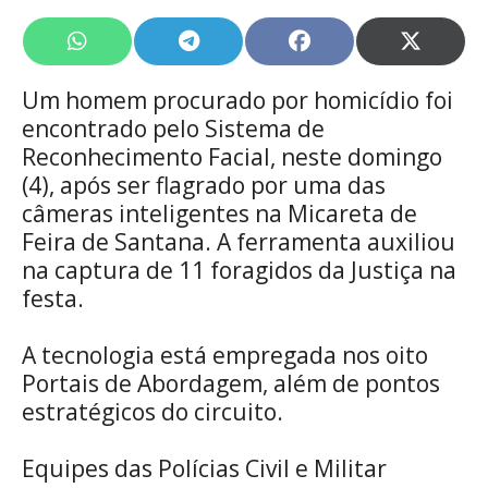
Share
Share
Share
Share
on
on
on
on
WhatsApp
Telegram
Facebook
X
Um homem procurado por homicídio foi
(Twitte
encontrado pelo Sistema de
Reconhecimento Facial, neste domingo
(4), após ser flagrado por uma das
câmeras inteligentes na Micareta de
Feira de Santana. A ferramenta auxiliou
na captura de 11 foragidos da Justiça na
festa.
A tecnologia está empregada nos oito
Portais de Abordagem, além de pontos
estratégicos do circuito.
Equipes das Polícias Civil e Militar