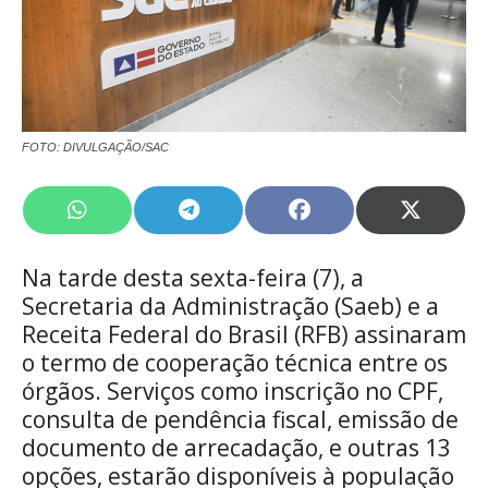
FOTO: DIVULGAÇÃO/SAC
Share
Share
Share
Share
on
on
on
on
WhatsApp
Telegram
Facebook
X
Na tarde desta sexta-feira (7), a
(Twitte
Secretaria da Administração (Saeb) e a
Receita Federal do Brasil (RFB) assinaram
o termo de cooperação técnica entre os
órgãos. Serviços como inscrição no CPF,
consulta de pendência fiscal, emissão de
documento de arrecadação, e outras 13
opções, estarão disponíveis à população